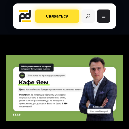
≡
Связаться